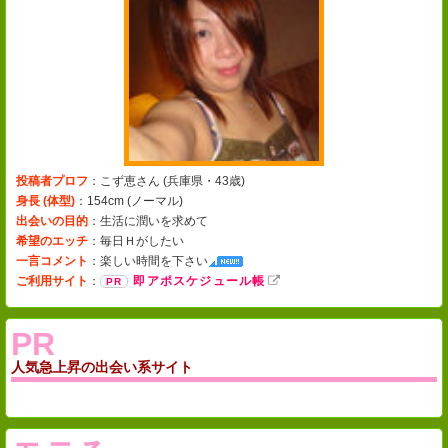
投稿者プロフ
：こず恵さん (
兵庫県・43歳
)
身長 (体型)
：154cm (
ノーマル
)
出会いの目的
：生活に潤いを求めて
希望のエッチ
：毎日Ｈがしたい
一言コメント
：
楽しい時間を下さい
ご利用サイト
：
即アポスケジュール帳
PR
人気急上昇の出会い系サイト