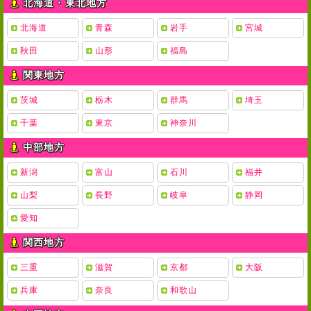
北海道・東北地方
北海道
青森
岩手
宮城
秋田
山形
福島
関東地方
茨城
栃木
群馬
埼玉
千葉
東京
神奈川
中部地方
新潟
富山
石川
福井
山梨
長野
岐阜
静岡
愛知
関西地方
三重
滋賀
京都
大阪
兵庫
奈良
和歌山