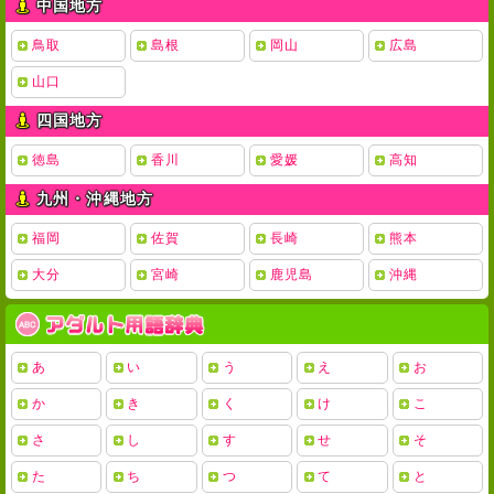
中国地方
鳥取
島根
岡山
広島
山口
四国地方
徳島
香川
愛媛
高知
九州・沖縄地方
福岡
佐賀
長崎
熊本
大分
宮崎
鹿児島
沖縄
あ
い
う
え
お
か
き
く
け
こ
さ
し
す
せ
そ
た
ち
つ
て
と