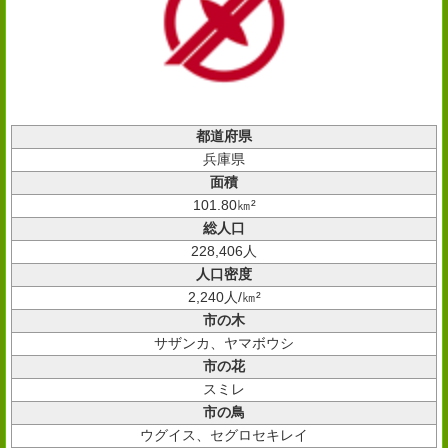
都道府県
兵庫県
面積
101.80㎞²
総人口
228,406人
人口密度
2,240人/㎞²
市の木
サザンカ、ヤマボウシ
市の花
スミレ
市の鳥
ウグイス、セグロセキレイ