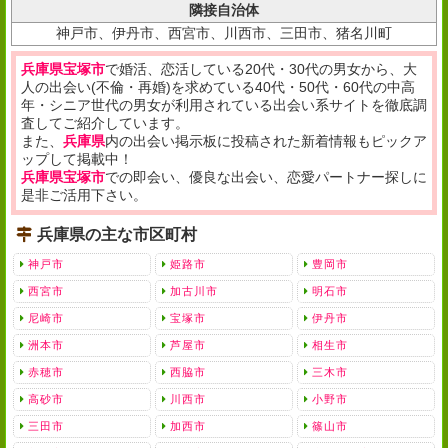
隣接自治体
神戸市、伊丹市、西宮市、川西市、三田市、猪名川町
兵庫県宝塚市
で婚活、恋活している20代・30代の男女から、大
人の出会い(不倫・再婚)を求めている40代・50代・60代の中高
年・シニア世代の男女が利用されている出会い系サイトを徹底調
査してご紹介しています。
また、
兵庫県
内の出会い掲示板に投稿された新着情報もピックア
ップして掲載中！
兵庫県宝塚市
での即会い、優良な出会い、恋愛パートナー探しに
是非ご活用下さい。
兵庫県の主な市区町村
神戸市
姫路市
豊岡市
西宮市
加古川市
明石市
尼崎市
宝塚市
伊丹市
洲本市
芦屋市
相生市
赤穂市
西脇市
三木市
高砂市
川西市
小野市
三田市
加西市
篠山市