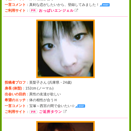
一言コメント
：
真剣な恋がしたいから、登録してみました！
ご利用サイト
：
おっぱいエンジェル
投稿者プロフ
：英梨子さん (
兵庫県・24歳
)
身長 (体型)
：152cm (
ノーマル
)
出会いの目的
：異性の友達が欲しい
希望のエッチ
：体の相性が合うＨ
一言コメント
：
宝塚～西宮の間で会いたい☆
ご利用サイト
：
ご近所タウン