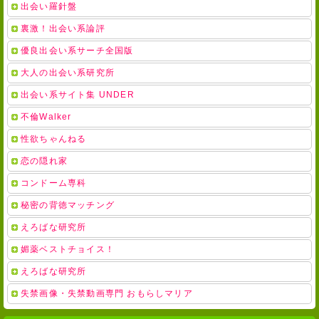
出会い羅針盤
裏激！出会い系論評
優良出会い系サーチ全国版
大人の出会い系研究所
出会い系サイト集 UNDER
不倫Walker
性欲ちゃんねる
恋の隠れ家
コンドーム専科
秘密の背徳マッチング
えろばな研究所
媚薬ベストチョイス！
えろばな研究所
失禁画像・失禁動画専門 おもらしマリア