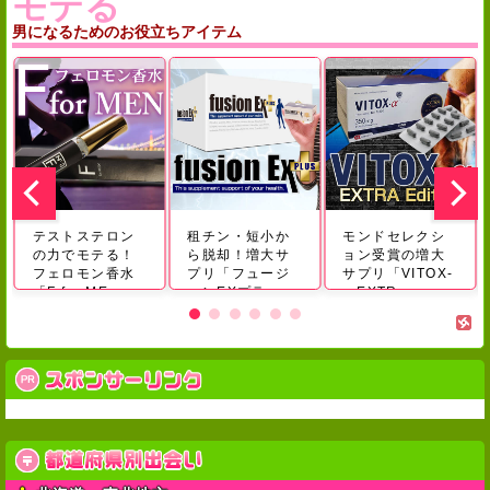
モテる
男になるためのお役立ちアイテム
テストステロン
租チン・短小か
モンドセレクシ
の力でモテる！
ら脱却！増大サ
ョン受賞の増大
フェロモン香水
プリ‎「フュージ
サプリ「VITOX-
「F for ME...
ョンEXプラ
α EXTR...
ス」...