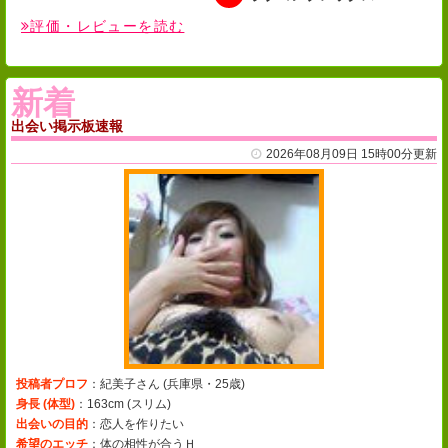
評価・レビューを読む
新着
出会い掲示板速報
2026年08月09日 15時00分更新
投稿者プロフ
：紀美子さん (
兵庫県・25歳
)
身長 (体型)
：163cm (
スリム
)
出会いの目的
：恋人を作りたい
希望のエッチ
：体の相性が合うＨ