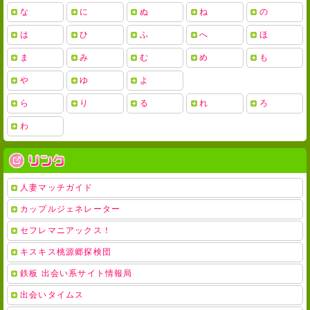
な
に
ぬ
ね
の
は
ひ
ふ
へ
ほ
ま
み
む
め
も
や
ゆ
よ
ら
り
る
れ
ろ
わ
人妻マッチガイド
カップルジェネレーター
セフレマニアックス！
キスキス桃源郷探検団
鉄板 出会い系サイト情報局
出会いタイムス