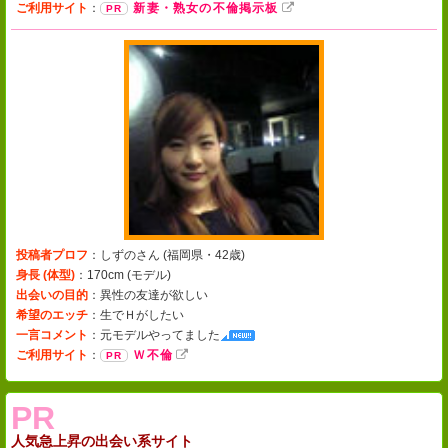
ご利用サイト
：
新妻・熟女の不倫掲示板
投稿者プロフ
：しずのさん (
福岡県・42歳
)
身長 (体型)
：170cm (
モデル
)
出会いの目的
：異性の友達が欲しい
希望のエッチ
：生でＨがしたい
一言コメント
：
元モデルやってました
ご利用サイト
：
Ｗ不倫
PR
人気急上昇の出会い系サイト