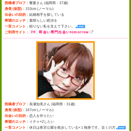
投稿者プロフ
：響夏さん (
福岡県・37歳
)
身長 (体型)
：153cm (
ノーマル
)
出会いの目的
：結婚相手を探している
希望のエッチ
：素晴らしい絶頂を
一言コメント
：
頼りない私を支えて下さい。
ご利用サイト
：
即会い専門出会いtomorrow
投稿者プロフ
：長瀬知美さん (
福岡県・31歳
)
身長 (体型)
：167cm (
ノーマル
)
出会いの目的
：恋人を作りたい
希望のエッチ
：イチャ×2したい
一言コメント
：
休日は夜宮公園を散歩している×１独身です。近くの方