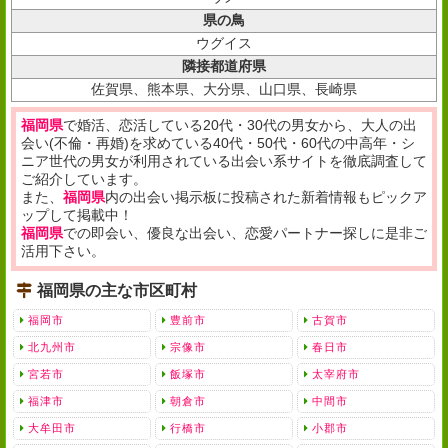
県の鳥
ウグイス
隣接都道府県
佐賀県、熊本県、大分県、山口県、長崎県
福岡県
で婚活、恋活している20代・30代の男女から、大人の出
会い(不倫・再婚)を求めている40代・50代・60代の中高年・シ
ニア世代の男女が利用されている出会い系サイトを徹底調査して
ご紹介しています。
また、
福岡県
内の出会い掲示板に投稿された新着情報もピックア
ップして掲載中！
福岡県
での即会い、優良な出会い、恋愛パートナー探しに是非ご
活用下さい。
福岡県の主な市区町村
福岡市
豊前市
古賀市
北九州市
宗像市
春日市
宮若市
飯塚市
太宰府市
福津市
朝倉市
中間市
大牟田市
行橋市
小郡市