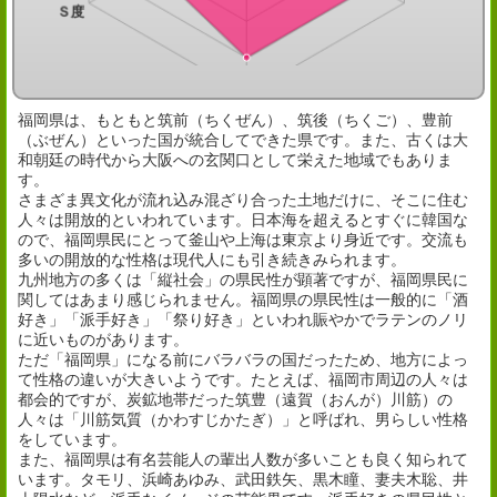
福岡県は、もともと筑前（ちくぜん）、筑後（ちくご）、豊前
（ぶぜん）といった国が統合してできた県です。また、古くは大
和朝廷の時代から大阪への玄関口として栄えた地域でもありま
す。
さまざま異文化が流れ込み混ざり合った土地だけに、そこに住む
人々は開放的といわれています。日本海を超えるとすぐに韓国な
ので、福岡県民にとって釜山や上海は東京より身近です。交流も
多いの開放的な性格は現代人にも引き続きみられます。
九州地方の多くは「縦社会」の県民性が顕著ですが、福岡県民に
関してはあまり感じられません。福岡県の県民性は一般的に「酒
好き」「派手好き」「祭り好き」といわれ賑やかでラテンのノリ
に近いものがあります。
ただ「福岡県」になる前にバラバラの国だったため、地方によっ
て性格の違いが大きいようです。たとえば、福岡市周辺の人々は
都会的ですが、炭鉱地帯だった筑豊（遠賀（おんが）川筋）の
人々は「川筋気質（かわすじかたぎ）」と呼ばれ、男らしい性格
をしています。
また、福岡県は有名芸能人の輩出人数が多いことも良く知られて
います。タモリ、浜崎あゆみ、武田鉄矢、黒木瞳、妻夫木聡、井