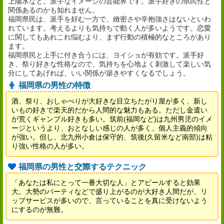
上陽水など。派手なイメージの芸能界です。派手好きの県民性と
関係あるのかも知れません。
福岡県民は、派手を好む一方で、緻密さや辛抱強さはないといわ
れています。考えるよりも気持ちで動く人が多いようです。恋愛
に関してもあれこれ悩むより、まず行動の積極的なところがあり
ます。
福岡県民と上手に付き合うには、ヨイショが有効です。派手好
き、祭り好きな性格なので、気持ちを心地よく刺激して楽しい気
分にしてあげれば、いい関係が築きやすくなるでしょう。
福岡県の男性の特徴
酒、祭り、おしゃべりが大好きな目立ちたがり屋が多く、新し
いもの好きで楽天的だから人間的な魅力もある。ただし金遣い
が荒くギャンブル好きも多い。筑前(福岡など)は九州男児のイメ
ージというより、おとなしい感じの人が多く、個人主義的傾向
が強い。但し、北九州小倉は保守的、筑後(久留米など南部)は粘
り強い性格の人が多い。
福岡県の男性と交際するテクニック
「あなたは私にとって一番大切な人」とアピールすると効果
大。大勢のパーティなどで盛り上がるのが大好き人間だが、リ
ップサービスが多いので、言っていることを真に受けないよう
にするのが無難。