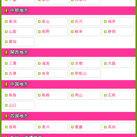
中部地方
新潟
富山
石川
福井
山梨
長野
岐阜
静岡
愛知
関西地方
三重
滋賀
京都
大阪
兵庫
奈良
和歌山
中国地方
鳥取
島根
岡山
広島
山口
四国地方
徳島
香川
愛媛
高知