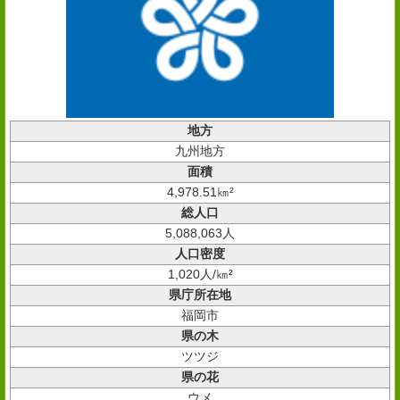
地方
九州地方
面積
4,978.51㎞²
総人口
5,088,063人
人口密度
1,020人/㎞²
県庁所在地
福岡市
県の木
ツツジ
県の花
ウメ