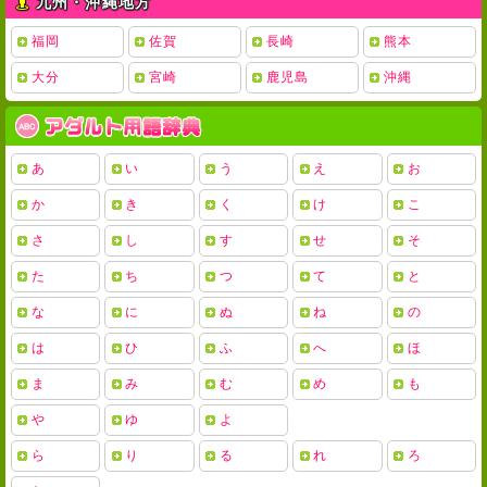
九州・沖縄地方
福岡
佐賀
長崎
熊本
大分
宮崎
鹿児島
沖縄
あ
い
う
え
お
か
き
く
け
こ
さ
し
す
せ
そ
た
ち
つ
て
と
な
に
ぬ
ね
の
は
ひ
ふ
へ
ほ
ま
み
む
め
も
や
ゆ
よ
ら
り
る
れ
ろ