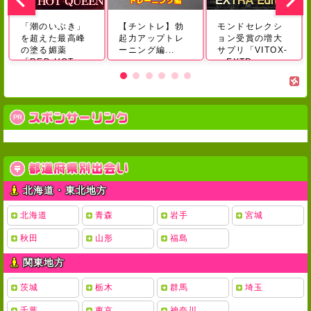
「潮のいぶき」
【チントレ】勃
モンドセレクシ
を超えた最高峰
起力アップトレ
ョン受賞の増大
の塗る媚薬
ーニング編...
サプリ「VITOX-
「RED HOT
α EXTR...
QU...
北海道・東北地方
北海道
青森
岩手
宮城
秋田
山形
福島
関東地方
茨城
栃木
群馬
埼玉
千葉
東京
神奈川