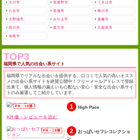
大川市
筑紫野市
うきは市
八女市
筑後市
柳川市
大野城市
みやま市
嘉麻市
田川市
直方市
久留米市
糸島市
TOP3
福岡県で人気の出会い系サイト
福岡県でリアルな出会いを提供する、口コミで人気の高いオスス
メの出会い系サイトを絶賛公開中！フリーメールアドレスで登録
出来て、個人情報の漏えいも心配ない安心・安全な出会い系サイ
トのみ厳選してご紹介しています。
1
High Pace
評価・レビューを読む
2
おっぱいセフレコレクショ
ン