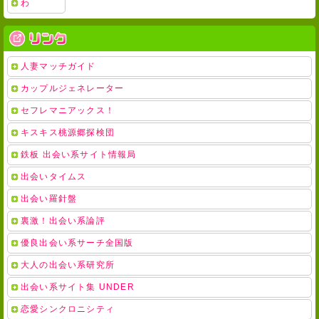
わ
人妻マッチガイド
カップルジェネレーター
セフレマニアックス！
キスキス桃源郷探検団
鉄板 出会い系サイト情報局
出会いタイムス
出会い羅針盤
裏激！出会い系論評
優良出会い系サーチ全国版
大人の出会い系研究所
出会い系サイト集 UNDER
恋愛シンクロニシティ