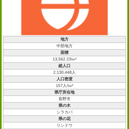
地方
中部地方
面積
13,562.23㎞²
総人口
2,130,448人
人口密度
157人/㎞²
県庁所在地
長野市
県の木
シラカバ
県の花
リンドウ