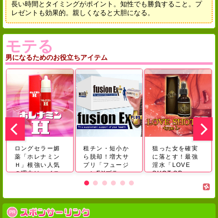
長い時間とタイミングがポイント。知性でも勝負すること。プ
レゼントも効果的。親しくなると大胆になる。
モテる
男になるためのお役立ちアイテム
ロングセラー媚
租チン・短小か
狙った女を確実
薬「ホレナミン
ら脱却！増大サ
に落とす！最強
Ｈ」根強い人気
プリ‎「フュージ
淫水「LOVE
の理由はハイス
ョンEXプラ
SHOT SP ...
ペッ...
ス」...