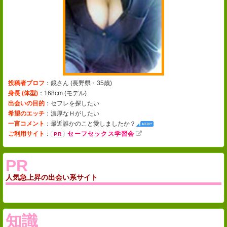
投稿者プロフ
：鏡さん (
長野県・35歳
)
身長 (体型)
：168cm (
モデル
)
出会いの目的
：セフレを探したい
希望のエッチ
：濃厚なＨがしたい
一言コメント
：
最近誰かのこと愛しましたか？
ご利用サイト
：
セーフセックス学習会
PR
人気急上昇の出会い系サイト
知識