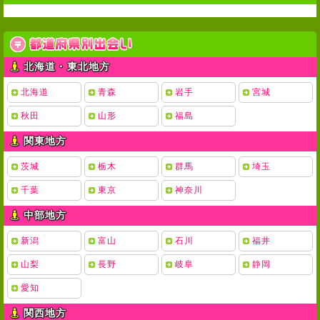
北海道・東北地方
北海道
青森
岩手
宮城
秋田
山形
福島
関東地方
茨城
栃木
群馬
埼玉
千葉
東京
神奈川
中部地方
新潟
富山
石川
福井
山梨
長野
岐阜
静岡
愛知
関西地方