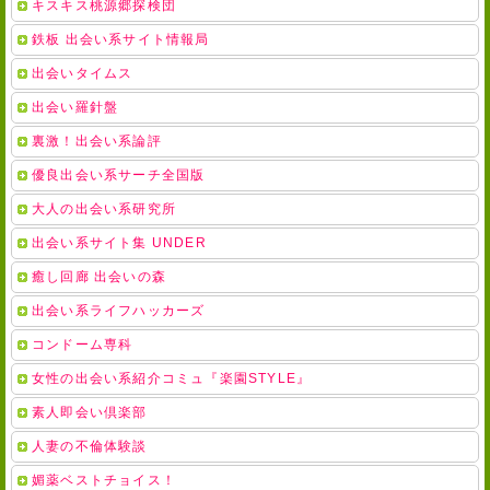
キスキス桃源郷探検団
鉄板 出会い系サイト情報局
出会いタイムス
出会い羅針盤
裏激！出会い系論評
優良出会い系サーチ全国版
大人の出会い系研究所
出会い系サイト集 UNDER
癒し回廊 出会いの森
出会い系ライフハッカーズ
コンドーム専科
女性の出会い系紹介コミュ『楽園STYLE』
素人即会い倶楽部
人妻の不倫体験談
媚薬ベストチョイス！