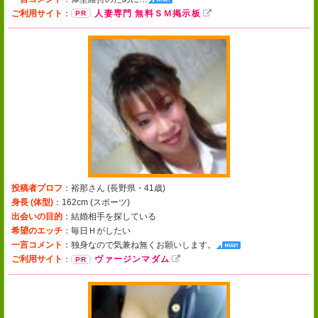
ご利用サイト
：
人妻専門 無料ＳＭ掲示板
投稿者プロフ
：裕那さん (
長野県・41歳
)
身長 (体型)
：162cm (
スポーツ
)
出会いの目的
：結婚相手を探している
希望のエッチ
：毎日Ｈがしたい
一言コメント
：
独身なので気兼ね無くお願いします。
ご利用サイト
：
ヴァージンマダム