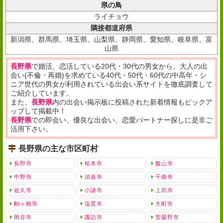
県の鳥
ライチョウ
隣接都道府県
新潟県、群馬県、埼玉県、山梨県、静岡県、愛知県、岐阜県、富
山県
長野県
で婚活、恋活している20代・30代の男女から、大人の出
会い(不倫・再婚)を求めている40代・50代・60代の中高年・シ
ニア世代の男女が利用されている出会い系サイトを徹底調査して
ご紹介しています。
また、
長野県
内の出会い掲示板に投稿された新着情報もピックア
ップして掲載中！
長野県
での即会い、優良な出会い、恋愛パートナー探しに是非ご
活用下さい。
長野県の主な市区町村
長野市
松本市
飯山市
中野市
須坂市
千曲市
佐久市
小諸市
上田市
駒ヶ根市
塩尻市
大町市
岡谷市
諏訪市
安曇野市