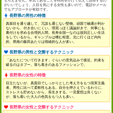
もらえません。本気であることを時間をかけて伝えて説得するの
がいいでしょう。人目を気にする女性も多いので、電話やメール
でもアプローチが有効です。
長野県の男性の特徴
真面目を通り越して、冗談も通じない堅物。頑固で融通が利か
ないから、付き合いにくい。理屈っぽく議論好きで、何事にも
裏付けを求める合理的人間。長寿全国一なのは規則正しい生活
をしているから。ギャンブルは嗜む程度。北に行くほど内向
的、県南の飯田あたりは情緒的な人が多い。
長野県の男性と交際するテクニック
「あなたについて行きます」ぐらいの意気込みで接近。約束を
破るのはタブー。落ち着きのあるファッションで。
長野県の女性の特徴
目立たないが、真面目でしっかりとした考え方をもつ現実主義
者。男性に比べて柔軟性もある。自分を押さえているわりに、
ストレスも貯めないから、長生きする。一見愛想は良くない
が、落ち着いた大人の色気をもつ人も多い。
長野県の女性と交際するテクニック