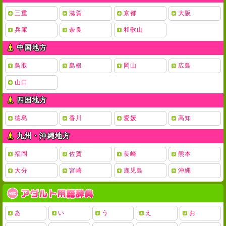
三重
滋賀
京都
大阪
兵庫
奈良
和歌山
中国地方
鳥取
島根
岡山
広島
山口
四国地方
徳島
香川
愛媛
高知
九州・沖縄地方
福岡
佐賀
長崎
熊本
大分
宮崎
鹿児島
沖縄
あ
い
う
え
お