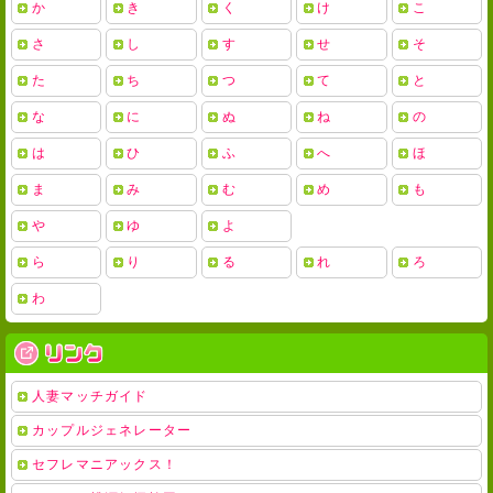
か
き
く
け
こ
さ
し
す
せ
そ
た
ち
つ
て
と
な
に
ぬ
ね
の
は
ひ
ふ
へ
ほ
ま
み
む
め
も
や
ゆ
よ
ら
り
る
れ
ろ
わ
人妻マッチガイド
カップルジェネレーター
セフレマニアックス！