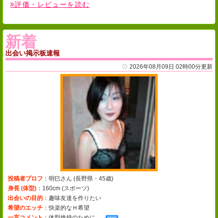
評価・レビューを読む
新着
出会い掲示板速報
2026年08月09日 02時00分更新
投稿者プロフ
：明巳さん (
長野県・45歳
)
身長 (体型)
：160cm (
スポーツ
)
出会いの目的
：趣味友達を作りたい
希望のエッチ
：快楽的なＨ希望
一言コメント
：
体型維持のために…