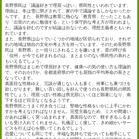
長野県民は「議論好きで理屈っぽい」県民性といわれています。
理由は、冬は雪に閉ざされて、家の中で議論するしかなかったか
らです。また、長野県は教育に熱心な「教育県」だったこともあ
り「出世のために勉強する」という保守的な考え方が培われまし
た。議論を好むのですが結論は出ないため、理想主義者ともいわ
れています。
また、長野県は山々でいくつかの地域が区切られており、それぞ
れの地域は独自の文化や考え方を持っています。そのため長野県
民は「長野県」と一括りにされることを嫌います。昔の呼び名
「信州」が今でも好まれるのは、まとまりのない県民性の表れと
もいえるでしょう。
長野県民はまじめで理屈好きです。健康への気の使い方も理論的
で、そのおかげか、全都道府県の中でも屈指の平均寿命の長さと
なっています。
真面目な性格ゆえ、冗談が通じない人も多く、何事にも裏づけを
欲しがります。難しい言い回しを好んで使うのも長野県民の県民
性でしょう。理屈っぽい性格は県北部にいくほど顕著になり、南
下するほど目立なくなるようです。
長野県民とうまく付き合うには、堅物な性格をいかに上手にかわ
すかを考えなければなりません。完璧主義なため、ミスや間違い
があれば厳しく突っ込まれます。真面目なので、軽すぎるふるま
いも受け入れてくれません。礼儀正しく接して、きめ細かいサー
ビスを行えば心を開いてくれるでしょう。
恋愛についても同じです。半端な気持ちで近づいても相手にして