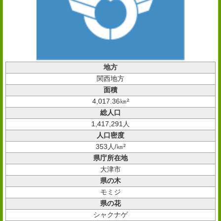
地方
関西地方
面積
4,017.36㎞²
総人口
1,417,291人
人口密度
353人/㎞²
県庁所在地
大津市
県の木
モミジ
県の花
シャクナゲ