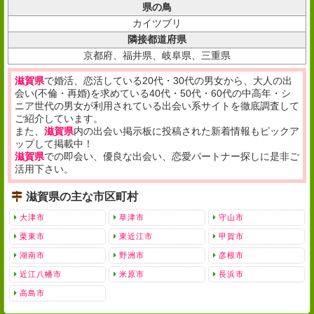
県の鳥
カイツブリ
隣接都道府県
京都府、福井県、岐阜県、三重県
滋賀県
で婚活、恋活している20代・30代の男女から、大人の出
会い(不倫・再婚)を求めている40代・50代・60代の中高年・シ
ニア世代の男女が利用されている出会い系サイトを徹底調査して
ご紹介しています。
また、
滋賀県
内の出会い掲示板に投稿された新着情報もピックア
ップして掲載中！
滋賀県
での即会い、優良な出会い、恋愛パートナー探しに是非ご
活用下さい。
滋賀県の主な市区町村
大津市
草津市
守山市
栗東市
東近江市
甲賀市
湖南市
野洲市
彦根市
近江八幡市
米原市
長浜市
高島市