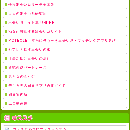
優良出会い系サーチ全国版
大人の出会い系研究所
出会い系サイト集 UNDER
痴女が徘徊する出会い系サイト
MOTEQLE - 本当に使うべき出会い系・マッチングアプリ選び
セフレを探す出会いの旅
【最新版】出会いの法則
背徳恋愛パートナーズ
男と女の五寸釘
デキる男の媚薬サプリ必勝ガイド
媚薬案内所
エロ動画道