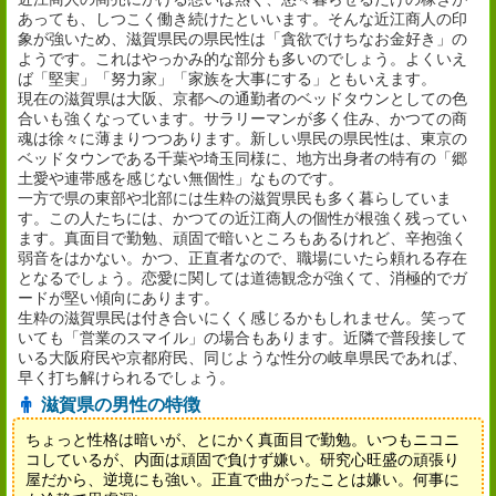
あっても、しつこく働き続けたといいます。そんな近江商人の印
象が強いため、滋賀県民の県民性は「貪欲でけちなお金好き」の
ようです。これはやっかみ的な部分も多いのでしょう。よくいえ
ば「堅実」「努力家」「家族を大事にする」ともいえます。
現在の滋賀県は大阪、京都への通勤者のベッドタウンとしての色
合いも強くなっています。サラリーマンが多く住み、かつての商
魂は徐々に薄まりつつあります。新しい県民の県民性は、東京の
ベッドタウンである千葉や埼玉同様に、地方出身者の特有の「郷
土愛や連帯感を感じない無個性」なものです。
一方で県の東部や北部には生粋の滋賀県民も多く暮らしていま
す。この人たちには、かつての近江商人の個性が根強く残ってい
ます。真面目で勤勉、頑固で暗いところもあるけれど、辛抱強く
弱音をはかない。かつ、正直者なので、職場にいたら頼れる存在
となるでしょう。恋愛に関しては道徳観念が強くて、消極的でガ
ードが堅い傾向にあります。
生粋の滋賀県民は付き合いにくく感じるかもしれません。笑って
いても「営業のスマイル」の場合もあります。近隣で普段接して
いる大阪府民や京都府民、同じような性分の岐阜県民であれば、
早く打ち解けられるでしょう。
滋賀県の男性の特徴
ちょっと性格は暗いが、とにかく真面目で勤勉。いつもニコニ
コしているが、内面は頑固で負けず嫌い。研究心旺盛の頑張り
屋だから、逆境にも強い。正直で曲がったことは嫌い。何事に