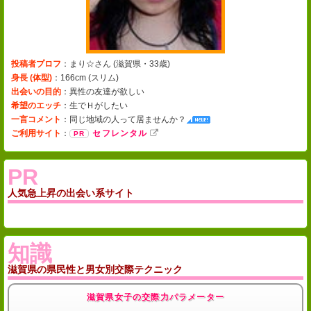
投稿者プロフ
：まり☆さん (
滋賀県・33歳
)
身長 (体型)
：166cm (
スリム
)
出会いの目的
：異性の友達が欲しい
希望のエッチ
：生でＨがしたい
一言コメント
：
同じ地域の人って居ませんか？
ご利用サイト
：
セフレンタル
PR
人気急上昇の出会い系サイト
知識
滋賀県の県民性と男女別交際テクニック
滋賀県女子の交際力パラメーター