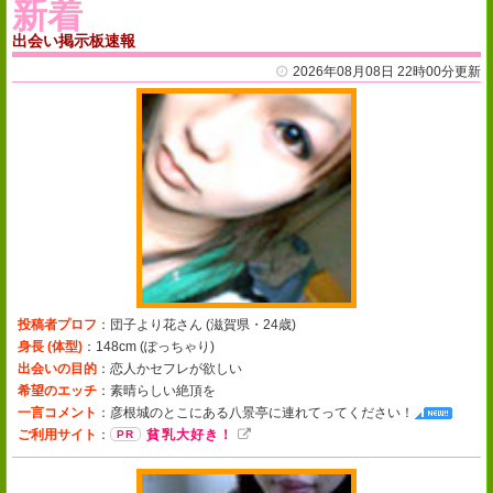
新着
出会い掲示板速報
2026年08月08日 22時00分更新
投稿者プロフ
：団子より花さん (
滋賀県・24歳
)
身長 (体型)
：148cm (
ぽっちゃり
)
出会いの目的
：恋人かセフレが欲しい
希望のエッチ
：素晴らしい絶頂を
一言コメント
：
彦根城のとこにある八景亭に連れてってください！
ご利用サイト
：
貧乳大好き！