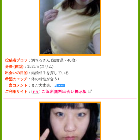
投稿者プロフ
：満ちるさん (
滋賀県・40歳
)
身長 (体型)
：152cm (
スリム
)
出会いの目的
：結婚相手を探している
希望のエッチ
：体の相性が合うＨ
一言コメント
：
まだ大丈夫。
ご利用サイト
：
ご近所無料出会い掲示板