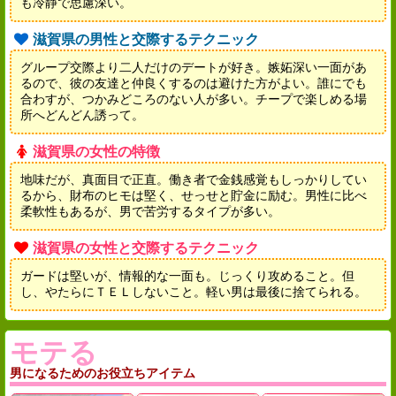
も冷静で思慮深い。
滋賀県の男性と交際するテクニック
グループ交際より二人だけのデートが好き。嫉妬深い一面があ
るので、彼の友達と仲良くするのは避けた方がよい。誰にでも
合わすが、つかみどころのない人が多い。チープで楽しめる場
所へどんどん誘って。
滋賀県の女性の特徴
地味だが、真面目で正直。働き者で金銭感覚もしっかりしてい
るから、財布のヒモは堅く、せっせと貯金に励む。男性に比べ
柔軟性もあるが、男で苦労するタイプが多い。
滋賀県の女性と交際するテクニック
ガードは堅いが、情報的な一面も。じっくり攻めること。但
し、やたらにＴＥＬしないこと。軽い男は最後に捨てられる。
モテる
男になるためのお役立ちアイテム