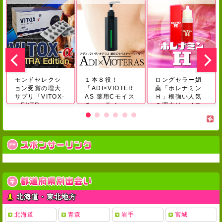
モンドセレクシ
１本８役！
ロングセラー媚
ョン受賞の増大
「ADI×VIOTER
薬「ホレナミン
サプリ「VITOX-
AS 薬用Cモイス
Ｈ」根強い人気
α EXTR...
チャーライ...
の理由はハイス
ペッ...
北海道・東北地方
北海道
青森
岩手
宮城