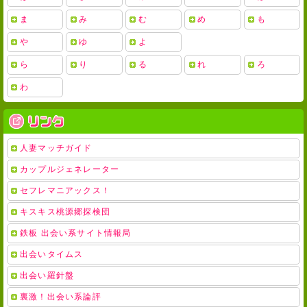
ま
み
む
め
も
や
ゆ
よ
ら
り
る
れ
ろ
わ
人妻マッチガイド
カップルジェネレーター
セフレマニアックス！
キスキス桃源郷探検団
鉄板 出会い系サイト情報局
出会いタイムス
出会い羅針盤
裏激！出会い系論評