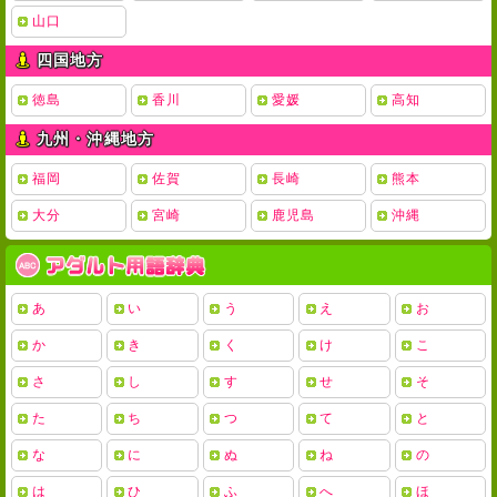
山口
四国地方
徳島
香川
愛媛
高知
九州・沖縄地方
福岡
佐賀
長崎
熊本
大分
宮崎
鹿児島
沖縄
あ
い
う
え
お
か
き
く
け
こ
さ
し
す
せ
そ
た
ち
つ
て
と
な
に
ぬ
ね
の
は
ひ
ふ
へ
ほ