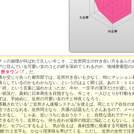
ティの崩壊が叫ばれて久しい今こそ、ご近所同士の付き合い方をあらた
アに住んでいる可愛い女のコとの絆を深めてくれるのが、地域密着型の
近所タウン
」だ。
者が交じり合った都市部では、近所付き合いも少なく、特にマンション
暮らしているのかもわからない、というのはよく聞く話。あの３・１１
「絆」という言葉に溢れかえったが、今や、一文字の漢字だけが虚しく
い状況だ。真剣に日本再生を目指すなら、今こそ、一人ひとりが行動を
ずは、手始めに、近所の可愛い女の子と仲良くなろう。
搭載されている“ご近所さん速報システム”を使えば、同じエリア在住の
近づきになれる。近所同士なら、共通の話題もたくさんあるので、メー
上がるし、「じゃあ、近いうちに会おうか？」と、自然な流れでデート
できるだろう。近所なら、待ち合わせ場所の指定に悩むこともないし、
単だ。セフレにするもよし、気が合えば、真剣交際に発展する可能性も
結婚”の２文字も、かなり現実味を帯びてくる。ただし、近所の女性で注