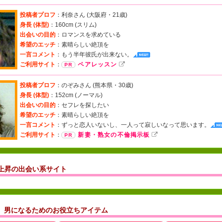
投稿者プロフ
：利奈さん (
大阪府・21歳
)
身長 (体型)
：160cm (
スリム
)
出会いの目的
：ロマンスを求めている
希望のエッチ
：素晴らしい絶頂を
一言コメント
：
もう半年彼氏が出来ない。
ご利用サイト
：
ペアレッスン
投稿者プロフ
：のぞみさん (
熊本県・30歳
)
身長 (体型)
：152cm (
ノーマル
)
出会いの目的
：セフレを探したい
希望のエッチ
：素晴らしい絶頂を
一言コメント
：
ずっと恋人いないし、一人って寂しいなって思います。
ご利用サイト
：
新妻・熟女の不倫掲示板
上昇の出会い系サイト
男になるためのお役立ちアイテム