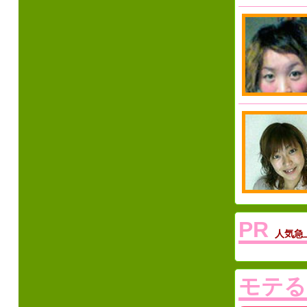
PR
人気急
モテる