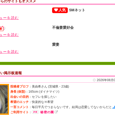
ちらのサイトもオススメ
人気
SMネット
ューを読む
不倫妻愛好会
ューを読む
愛妻
ューを読む
会い掲示板速報
2026年08月
投稿者プロフ
：美由希さん (
茨城県・23歳
)
身長 (体型)
：165cm (
ダイナマイツ
)
出会いの目的
：セフレを探したい
希望のエッチ
：快楽的なＨ希望
一言コメント
：
毎日平凡でつまらないです。結局は恋愛してないからだと
ご利用サイト
：
秘密の園