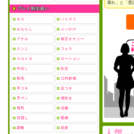
腐れ」と「悪
プレイ別出会い
キス
パイズリ
おもらし
ぶっかけ
アナル
相互オナニー
クンニ
フェラ
スカトロ
ローション
中出し
乱交
剃毛
口内射精
手コキ
足コキ
手マン
潮吹き
母乳
浣腸
目隠し
緊縛
調教
顔射
人気