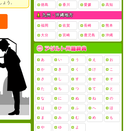
しょう。
徳島
香川
愛媛
高知
九州・沖縄地方
福岡
佐賀
長崎
熊本
大分
宮崎
鹿児島
沖縄
あ
い
う
え
お
か
き
く
け
こ
さ
し
す
せ
そ
た
ち
つ
て
と
な
に
ぬ
ね
の
は
ひ
ふ
へ
ほ
ま
み
む
め
も
や
ゆ
よ