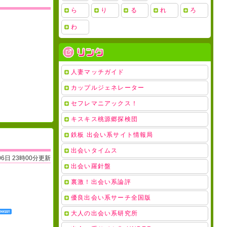
ら
り
る
れ
ろ
わ
人妻マッチガイド
カップルジェネレーター
セフレマニアックス！
キスキス桃源郷探検団
鉄板 出会い系サイト情報局
出会いタイムス
06日 23時00分更新
出会い羅針盤
裏激！出会い系論評
優良出会い系サーチ全国版
大人の出会い系研究所