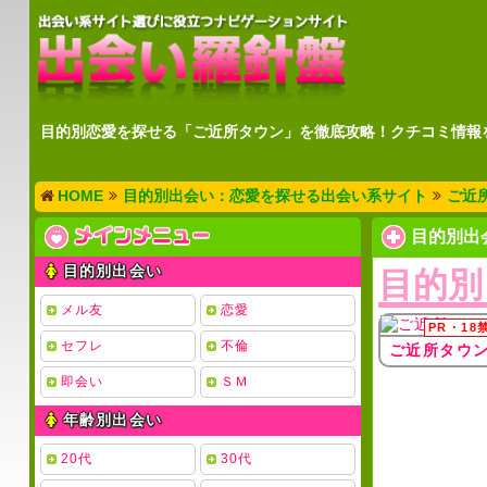
目的別恋愛を探せる「ご近所タウン」を徹底攻略！クチコミ情報
HOME
目的別出会い：恋愛を探せる出会い系サイト
ご近
目的別出
目的別出会い
目的別
メル友
恋愛
セフレ
不倫
ご近所タウ
即会い
ＳＭ
年齢別出会い
20代
30代