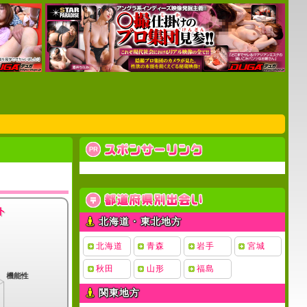
ト
北海道・東北地方
北海道
青森
岩手
宮城
秋田
山形
福島
関東地方