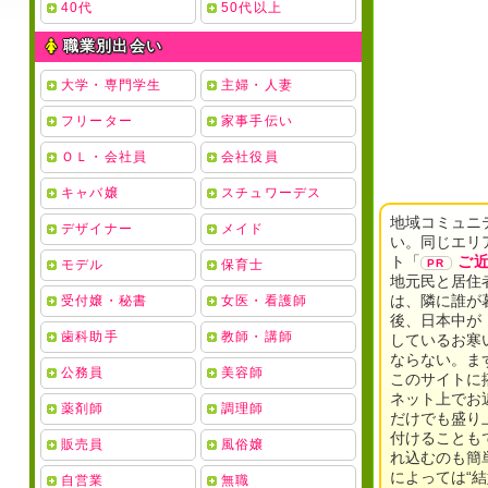
40代
50代以上
職業別出会い
大学・専門学生
主婦・人妻
フリーター
家事手伝い
ＯＬ・会社員
会社役員
キャバ嬢
スチュワーデス
地域コミュニ
デザイナー
メイド
い。同じエリ
ト「
ご
モデル
保育士
地元民と居住
は、隣に誰が
受付嬢・秘書
女医・看護師
後、日本中が
歯科助手
教師・講師
しているお寒
ならない。ま
公務員
美容師
このサイトに
ネット上でお
薬剤師
調理師
だけでも盛り
付けることも
販売員
風俗嬢
れ込むのも簡
によっては“
自営業
無職