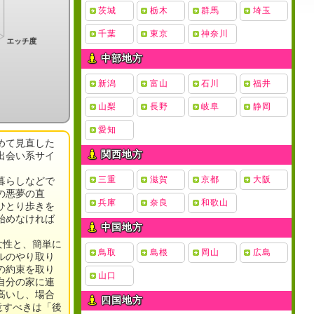
茨城
栃木
群馬
埼玉
千葉
東京
神奈川
中部地方
新潟
富山
石川
福井
山梨
長野
岐阜
静岡
愛知
めて見直した
関西地方
出会い系サイ
三重
滋賀
京都
大阪
暮らしなどで
の悪夢の直
兵庫
奈良
和歌山
ひとり歩きを
始めなければ
中国地方
女性と、簡単に
鳥取
島根
岡山
広島
ルのやり取り
の約束を取り
山口
自分の家に連
高いし、場合
四国地方
意すべきは「後